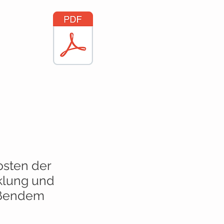
sten der
klung und
eßendem