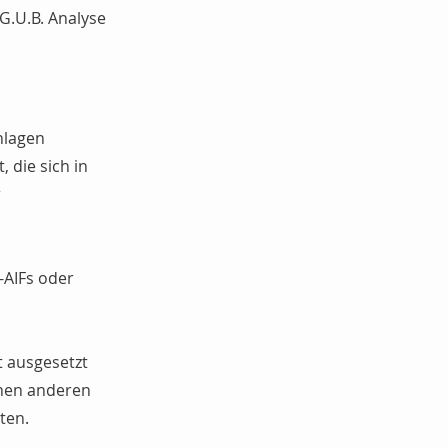
G.U.B. Analyse
anlagen
 die sich in
r
-AIFs oder
t ausgesetzt
inen anderen
ten.