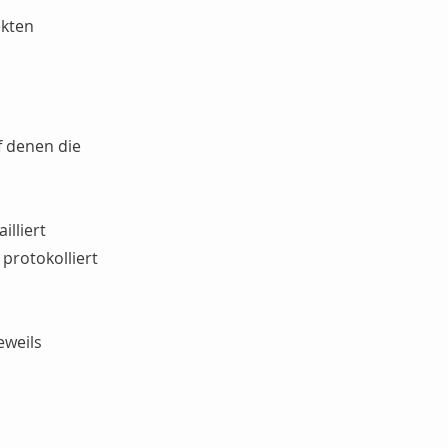
ekten
f denen die
illiert
protokolliert
eweils