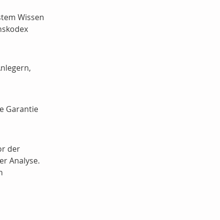
estem Wissen
enskodex
Anlegern,
ne Garantie
or der
er Analyse.
n