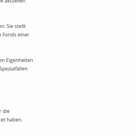
e aktuellen
.
. Sie stellt
le Fonds einer
en Eigenheiten
pezialfällen
r die
tet haben.