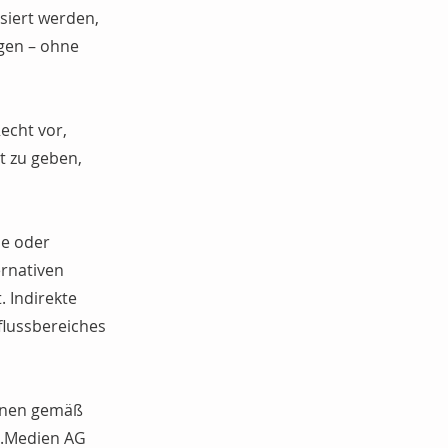
ysiert werden,
ngen – ohne
Recht vor,
t zu geben,
he oder
ernativen
. Indirekte
flussbereiches
 einen gemäß
h.Medien AG