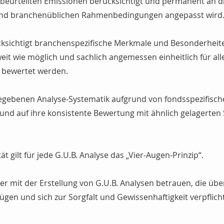
beurteilten Emissionen berücksichtigt und permanent an di
n und branchenüblichen Rahmenbedingungen angepasst wird
cksichtigt branchenspezifische Merkmale und Besonderheiten
 weit wie möglich und sachlich angemessen einheitlich für al
) bewertet werden.
egebenen Analyse-Systematik aufgrund von fondsspezifisch
und auf ihre konsistente Bewertung mit ähnlich gelagerten S
ät gilt für jede G.U.B. Analyse das „Vier-Augen-Prinzip“.
ter mit der Erstellung von G.U.B. Analysen betrauen, die übe
ügen und sich zur Sorgfalt und Gewissenhaftigkeit verpflich