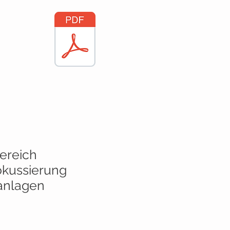
Bereich
okussierung
anlagen